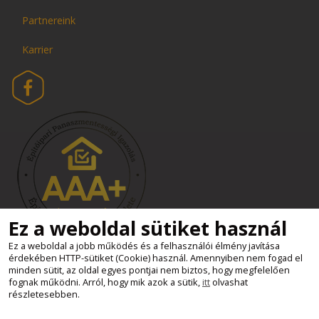
Partnereink
Karrier
Ez a weboldal sütiket használ
Ez a weboldal a jobb működés és a felhasználói élmény javítása
érdekében HTTP-sütiket (Cookie) használ. Amennyiben nem fogad el
Süti beállítások
minden sütit, az oldal egyes pontjai nem biztos, hogy megfelelően
Minden jog fenntartva - Kemax Kft.
fognak működni. Arról, hogy mik azok a sütik,
itt
olvashat
részletesebben.
2011 - 2026