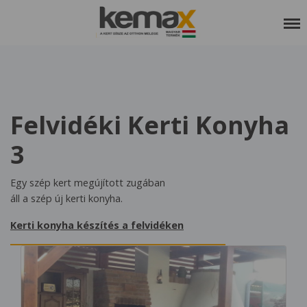
RÓLUNK
SZOLGÁLTATÁSAINK
Felvidéki Kerti Konyha
REFERENCIÁK
3
KEDVCSINÁLÓ
KAPCSOLAT
Egy szép kert megújított zugában
áll a szép új kerti konyha.
ETIKAI KÓDEX
Kerti konyha készítés a felvidéken