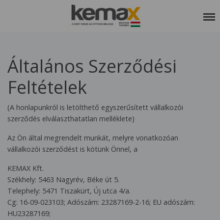
RÓLUNK
Általános Szerződési
SZOLGÁLTATÁSAINK
Feltételek
REFERENCIÁK
KEDVCSINÁLÓ
(A honlapunkról is letölthető egyszerűsített vállalkozói
szerződés elválaszthatatlan melléklete)
KAPCSOLAT
Az Ön által megrendelt munkát, melyre vonatkozóan
ETIKAI KÓDEX
vállalkozói szerződést is kötünk Önnel, a
KEMAX Kft.
Székhely: 5463 Nagyrév, Béke út 5.
Telephely: 5471 Tiszakürt, Új utca 4/a.
Cg: 16-09-023103; Adószám: 23287169-2-16; EU adószám:
HU23287169;