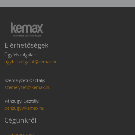
Elérhetőségek
Ügyfélszolgálat:
ugyfelszolgalat@kemax.hu
Személyzeti Osztály:
szemelyzeti@kemax.hu
Pénzügyi Osztály:
penzugy@kemax.hu
Cégünkről
Impresszum