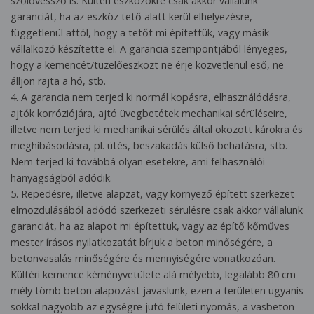
szőlővessző is. Kültéri eszközökre csak akkor vállalunk
garanciát, ha az eszköz tető alatt kerül elhelyezésre,
függetlenül attól, hogy a tetőt mi építettük, vagy másik
vállalkozó készítette el. A garancia szempontjából lényeges,
hogy a kemencét/tüzelőeszközt ne érje közvetlenül eső, ne
álljon rajta a hó, stb.
4. A garancia nem terjed ki normál kopásra, elhasználódásra,
ajtók korróziójára, ajtó üvegbetétek mechanikai sérüléseire,
illetve nem terjed ki mechanikai sérülés által okozott károkra és
meghibásodásra, pl. ütés, beszakadás külső behatásra, stb.
Nem terjed ki továbbá olyan esetekre, ami felhasználói
hanyagságból adódik.
5. Repedésre, illetve alapzat, vagy környező épített szerkezet
elmozdulásából adódó szerkezeti sérülésre csak akkor vállalunk
garanciát, ha az alapot mi építettük, vagy az építő kőműves
mester írásos nyilatkozatát bírjuk a beton minőségére, a
betonvasalás minőségére és mennyiségére vonatkozóan.
Kültéri kemence kéményvetülete alá mélyebb, legalább 80 cm
mély tömb beton alapozást javaslunk, ezen a területen ugyanis
sokkal nagyobb az egységre jutó felületi nyomás, a vasbeton