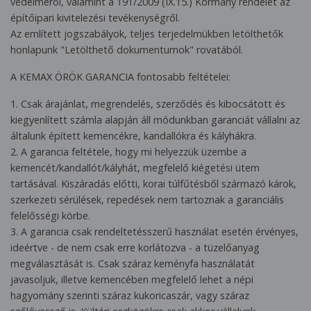
védelméről, valamint a 191/2009 (IX.15.) Kormány rendelet az
építőipari kivitelezési tevékenységről.
Az említett jogszabályok, teljes terjedelmükben letölthetők
honlapunk "Letölthető dokumentumok" rovatából.
A KEMAX ÖRÖK GARANCIA fontosabb feltételei:
1. Csak árajánlat, megrendelés, szerződés és kibocsátott és
kiegyenlített számla alapján áll módunkban garanciát vállalni az
általunk épített kemencékre, kandallókra és kályhákra.
2. A garancia feltétele, hogy mi helyezzük üzembe a
kemencét/kandallót/kályhát, megfelelő kiégetési ütem
tartásával. Kiszáradás előtti, korai túlfűtésből származó károk,
szerkezeti sérülések, repedések nem tartoznak a garanciális
felelősségi körbe.
3. A garancia csak rendeltetésszerű használat esetén érvényes,
ideértve - de nem csak erre korlátozva - a tüzelőanyag
megválasztását is. Csak száraz keményfa használatát
javasoljuk, illetve kemencében megfelelő lehet a népi
hagyomány szerinti száraz kukoricaszár, vagy száraz