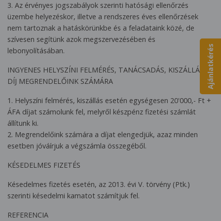
3. Az érvényes jogszabályok szerinti hatósági ellenőrzés
üzembe helyezéskor, illetve a rendszeres éves ellenőrzések
nem tartoznak a hatáskörünkbe és a feladataink közé, de
szívesen segítünk azok megszervezésében és
Ajánlatkérés
lebonyolításában.
INGYENES HELYSZÍNI FELMÉRÉS, TANÁCSADÁS, KISZÁLLÁSI
DÍJ MEGRENDELŐINK SZÁMÁRA
1. Helyszíni felmérés, kiszállás esetén egységesen 20'000,- Ft +
ÁFA díjat számolunk fel, melyről készpénz fizetési számlát
állítunk ki.
2. Megrendelőink számára a díjat elengedjük, azaz minden
esetben jóváírjuk a végszámla összegéből.
KÉSEDELMES FIZETÉS
Késedelmes fizetés esetén, az 2013. évi V. törvény (Ptk.)
szerinti késedelmi kamatot számítjuk fel.
REFERENCIA