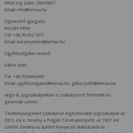
MKIK reg szám: 26A45837
Email: info@kemax.hu
Ügyvezető Igazgató:
Kocséri Péter
Tel: +36.70.432.1871
Email: kocseri.peter@kemax.hu
Ügyfélszolgálati vezető:
Gábor Judit
Tel: +36.70.944.0447
Email: ugyfelszolgalat@kemax.hu, gabor.judit@kemax.hu
végzi el, jogszabályokban is szabályozott feltételek és
garanciák szerint.
Tevékenységünket szabályozó legfontosabb jogszabályok az
2013. évi V. törvény a Polgári Törvénykönyvről, az 1997. évi
LXXVIII. törvény az épített környezet alakításáról és