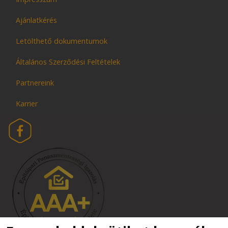
Ajánlatkérés
Letölthető dokumentumok
Általános Szerződési Feltételek
Partnereink
Karrier