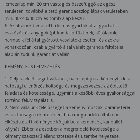
lemezalap min. 20 cm vastag és összefüggő az egész
területen, továbbá a tető gerendaoszlop lábak vetületében
min. 40x40x40 cm-es tömb alap készül.
6. Az általunk beépített, de más gyártók által gyártott
eszközök és anyagok (pl. kandalló tűzterek, sütőlapok,
harmadik fél által gyártott vasalatok) esetén, és azokra
vonatkozóan, csak a gyártó által vállalt garancia feltételei
alapján tudunk garanciát vállalni.
KÉMÉNY, FÜSTELVEZETÉS
1. Teljes felelősséget vállalunk, ha mi építjük a kéményt, de a
hatósági ellenőrzés költsége és megszervezése az építtető
feladata és kötelessége, úgymint a későbbi éves gyakorisággal
történő felülvizsgálat is.
2. Nem vállalunk felelősséget a kémény műszaki paraméterei
és biztonsága tekintetében, ha a megrendelő által már
elkészíttetett kéménybe kötjük be a kemencét, kandallót,
kályhát. Ebben az esetben a megrendelő kötelessége a
kémény szakszerű ellenőriztetése és üzembe helyezése.