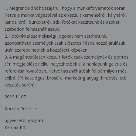
1. Megrendelőnk hozzájárul, hogy a munkafolyamatok során,
illetve a munka végeztével az elkészült kemencéről, kályháról,
kandallóról, burkolatról, stb. fotókat készítsünk és azokat
szabadon felhasználhassuk.
2. Fotóinkkal személyiségi jogokat nem sérthetünk,
azonosítható személyek csak előzetes írásos hozzájárulásuk
után szerepelhetnek a közzétett képeken.
3. A magánterületen készült fotók csak személynév és pontos
cím megjelölése nélkül helyezhetőek el a honlapunk galéria és
referencia rovatában, illetve használhatóak fel bármilyen más
célból (Pl. katalógus, brosúra, marketing anyag, hirdetés, stb.
készítés során).
2019.11.07.
Kocséri Péter s.k.
ügyvezető igazgató
Kemax Kft.