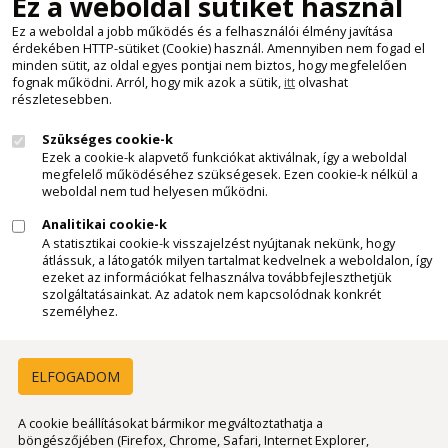
Ez a weboldal sütiket használ
Ez a weboldal a jobb működés és a felhasználói élmény javítása
érdekében HTTP-sütiket (Cookie) használ. Amennyiben nem fogad el
Süti beállítások
minden sütit, az oldal egyes pontjai nem biztos, hogy megfelelően
Minden jog fenntartva - Kemax Kft.
fognak működni. Arról, hogy mik azok a sütik,
itt
olvashat
részletesebben.
2011 - 2026
Szükséges cookie-k
Felhívjuk látogatóink figyelmét, hogy a honlapunkon szereplő
Ezek a cookie-k alapvető funkciókat aktiválnak, így a weboldal
minden tartalom, szöveges leírás, képi anyag, videó, stb., a
megfelelő működéséhez szükségesek. Ezen cookie-k nélkül a
Kemax Kft. szellemi tulajdonát képezi és mint ilyen, az 1999. évi
weboldal nem tud helyesen működni.
LXXVI. törvény a szerzői jogról 1.§ (1) - (4) bek., 9. § (1) bek.,
Analitikai cookie-k
illetve a törvény egyéb ide vonatkozó rendelkezései szerint,
A statisztikai cookie-k visszajelzést nyújtanak nekünk, hogy
szerzői jogvédelem alatt áll. Az említett anyagok, előzetes
átlássuk, a látogatók milyen tartalmat kedvelnek a weboldalon, így
ezeket az információkat felhasználva továbbfejleszthetjük
engedélyünk nélkül történő bárminemű felhasználása,
szolgáltatásainkat. Az adatok nem kapcsolódnak konkrét
másolása, terjesztése, forrásmegjelölés nélküli hivatkozása
személyhez.
törvénybe ütközik és jogi következményeket von maga után,
ide értve a jogosulatlan felhasználó anyagi kártérítési
felelősségét is. Ha valaki bármilyen anyagunkat, bármilyen
ELFOGADOM
célból fel szeretné használni, kérjük, hogy az idézett törvény
által előírt szerződéskötés céljából keressék irodánkat a
A cookie beállításokat bármikor megváltoztathatja a
böngészőjében (Firefox, Chrome, Safari, Internet Explorer,
"Kapcsolat" menűpontban található elérhetőségeinken.