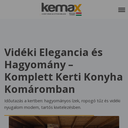
RÓLUNK
SZOLGÁLTATÁSAINK
Vidéki Elegancia és
REFERENCIÁK
Hagyomány –
KEDVCSINÁLÓ
Komplett Kerti Konyha
KAPCSOLAT
ETIKAI KÓDEX
Komáromban
Időutazás a kertben: hagyományos ízek, ropogó tűz és vidéki
nyugalom modern, tartós kivitelezésben.