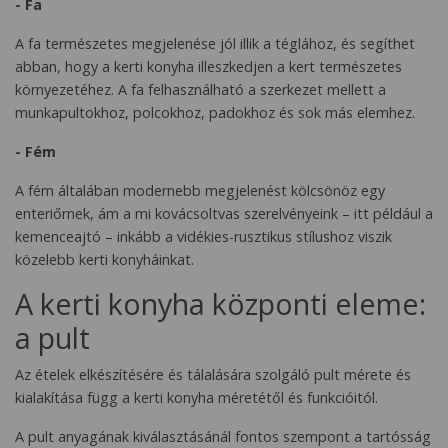
- Fa
A fa természetes megjelenése jól illik a téglához, és segíthet
abban, hogy a kerti konyha illeszkedjen a kert természetes
környezetéhez. A fa felhasználható a szerkezet mellett a
munkapultokhoz, polcokhoz, padokhoz és sok más elemhez.
- Fém
A fém általában modernebb megjelenést kölcsönöz egy
enteriőrnek, ám a mi kovácsoltvas szerelvényeink – itt például a
kemenceajtó – inkább a vidékies-rusztikus stílushoz viszik
közelebb kerti konyháinkat.
A kerti konyha központi eleme:
a pult
Az ételek elkészítésére és tálalására szolgáló pult mérete és
kialakítása függ a kerti konyha méretétől és funkcióitól.
A pult anyagának kiválasztásánál fontos szempont a tartósság