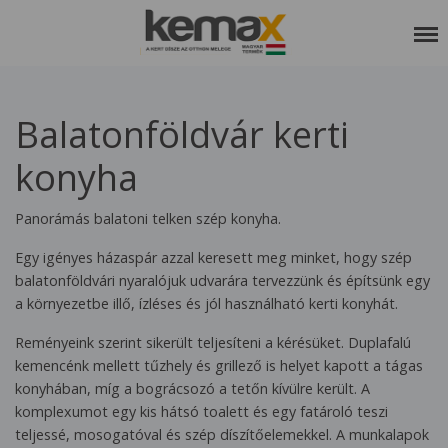
RÓLUNK
Balatonföldvár kerti
SZOLGÁLTATÁSAINK
konyha
REFERENCIÁK
KEDVCSINÁLÓ
Panorámás balatoni telken szép konyha.
KAPCSOLAT
Egy igényes házaspár azzal keresett meg minket, hogy szép
balatonföldvári nyaralójuk udvarára tervezzünk és építsünk egy
ETIKAI KÓDEX
a környezetbe illő, ízléses és jól használható kerti konyhát.
Reményeink szerint sikerült teljesíteni a kérésüket. Duplafalú
kemencénk mellett tűzhely és grillező is helyet kapott a tágas
konyhában, míg a bográcsozó a tetőn kívülre került. A
komplexumot egy kis hátsó toalett és egy fatároló teszi
teljessé, mosogatóval és szép díszítőelemekkel. A munkalapok