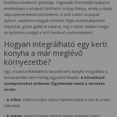
borítása mindenütt gránitlap. Tágasabb frontoldali bejáratot
eredményez a középső tetőtartó oszlop hiánya, amely a dupla
talpszelemeneknek köszönhető. A tető szélső oszlopait
épített, vasbeton maggal erősített tégla oszloptalapzatra
helyeztük, gránit gallérral takarva, míg a hátsó oldalon maga
az építmény szolgál a tető hordozó szerkezeteként.
Hogyan integrálható egy kerti
konyha a már meglévő
környezetbe?
Egy, a balatonföldvárihoz hasonló kerti konyha integrálása a
környezetébe nem mindig egyszerű feladat.
A következő
szempontokat érdemes figyelembe venni a tervezés
során:
- A stílus:
a kerti konyha stílusa harmonizáljon a ház és a kert
stílusával.
- A méret:
a kerti konyha mérete legyen arányos a kert