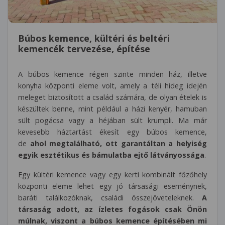
Búbos kemence, kültéri és beltéri
kemencék tervezése, építése
A búbos kemence régen szinte minden ház, illetve
konyha központi eleme volt, amely a téli hideg idején
meleget biztosított a család számára, de olyan ételek is
készültek benne, mint például a házi kenyér, hamuban
sült pogácsa vagy a héjában sült krumpli. Ma már
kevesebb háztartást ékesít egy búbos kemence,
de
ahol megtalálható, ott garantáltan a helyiség
egyik esztétikus és bámulatba ejtő látványossága
.
Egy kültéri kemence vagy egy kerti kombinált főzőhely
központi eleme lehet egy jó társasági eseménynek,
baráti találkozóknak, családi összejöveteleknek.
A
társaság adott, az ízletes fogások csak Önön
múlnak, viszont a búbos kemence építésében mi