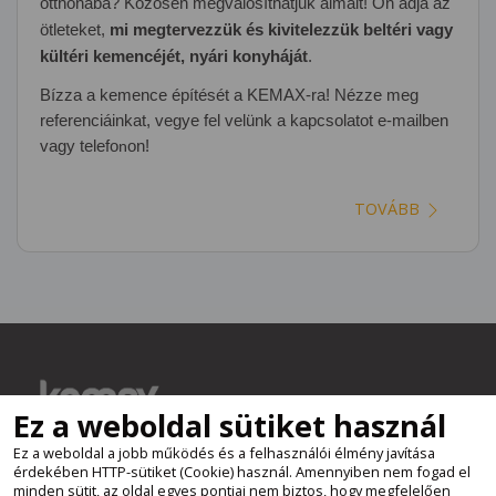
otthonába? Közösen megvalósíthatjuk álmait! Ön adja az
ötleteket,
mi megtervezzük és kivitelezzük beltéri vagy
kültéri kemencéjét, nyári konyháját
.
Bízza a kemence építését a KEMAX-ra! Nézze meg
referenciáinkat, vegye fel velünk a kapcsolatot e-mailben
vagy telefo
on!
n
TOVÁBB
Ez a weboldal sütiket használ
Ez a weboldal a jobb működés és a felhasználói élmény javítása
Elérhetőségek
érdekében HTTP-sütiket (Cookie) használ. Amennyiben nem fogad el
minden sütit, az oldal egyes pontjai nem biztos, hogy megfelelően