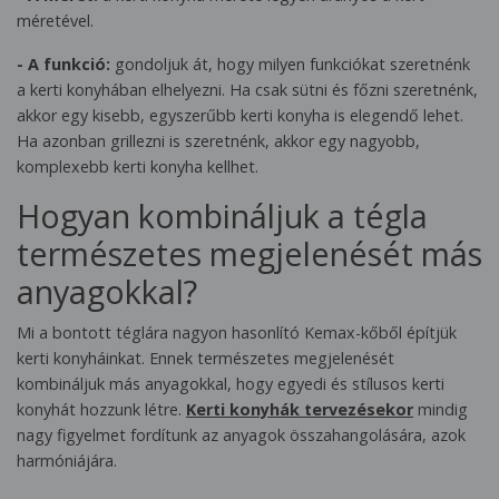
méretével.
- A funkció:
gondoljuk át, hogy milyen funkciókat szeretnénk
a kerti konyhában elhelyezni. Ha csak sütni és főzni szeretnénk,
akkor egy kisebb, egyszerűbb kerti konyha is elegendő lehet.
Ha azonban grillezni is szeretnénk, akkor egy nagyobb,
komplexebb kerti konyha kellhet.
Hogyan kombináljuk a tégla
természetes megjelenését más
anyagokkal?
Mi a bontott téglára nagyon hasonlító Kemax-kőből építjük
kerti konyháinkat. Ennek természetes megjelenését
kombináljuk más anyagokkal, hogy egyedi és stílusos kerti
konyhát hozzunk létre.
Kerti konyhák tervezésekor
mindig
nagy figyelmet fordítunk az anyagok összahangolására, azok
harmóniájára.