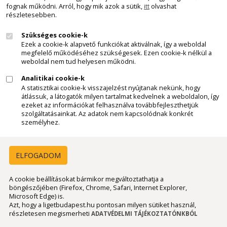
Ügyfélszolgálat:
fognak működni. Arról, hogy mik azok a sütik,
itt
olvashat
ugyfelszolgalat@kemax.hu
részletesebben.
Szükséges cookie-k
Személyzeti Osztály:
Ezek a cookie-k alapvető funkciókat aktiválnak, így a weboldal
megfelelő működéséhez szükségesek. Ezen cookie-k nélkül a
szemelyzeti@kemax.hu
weboldal nem tud helyesen működni.
Analitikai cookie-k
Pénzügyi Osztály:
A statisztikai cookie-k visszajelzést nyújtanak nekünk, hogy
penzugy@kemax.hu
átlássuk, a látogatók milyen tartalmat kedvelnek a weboldalon, így
ezeket az információkat felhasználva továbbfejleszthetjük
Cégünkről
szolgáltatásainkat. Az adatok nem kapcsolódnak konkrét
személyhez.
Impresszum
ELFOGADOM
Ajánlatkérés
Letölthető dokumentumok
A cookie beállításokat bármikor megváltoztathatja a
böngészőjében (Firefox, Chrome, Safari, Internet Explorer,
Microsoft Edge) is.
Általános Szerződési Feltételek
Azt, hogy a ligetbudapest.hu pontosan milyen sütiket használ,
részletesen megismerheti
ADATVÉDELMI TÁJÉKOZTATÓNKBÓL
Partnereink