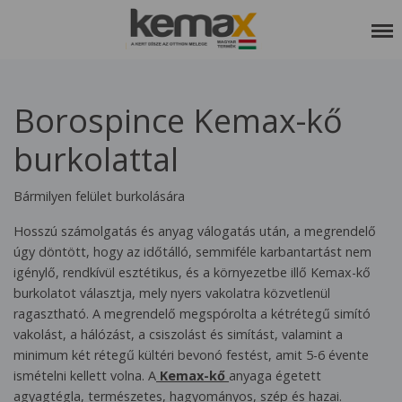
RÓLUNK
Borospince Kemax-kő
SZOLGÁLTATÁSAINK
burkolattal
REFERENCIÁK
KEDVCSINÁLÓ
Bármilyen felület burkolására
KAPCSOLAT
Hosszú számolgatás és anyag válogatás után, a megrendelő
úgy döntött, hogy az időtálló, semmiféle karbantartást nem
ETIKAI KÓDEX
igénylő, rendkívül esztétikus, és a környezetbe illő Kemax-kő
burkolatot választja, mely nyers vakolatra közvetlenül
ragasztható. A megrendelő megspórolta a kétrétegű simító
vakolást, a hálózást, a csiszolást és simítást, valamint a
minimum két rétegű kültéri bevonó festést, amit 5-6 évente
ismételni kellett volna. A
Kemax-kő
anyaga égetett
agyagtégla, természetes, hagyományos, szép és hazai.