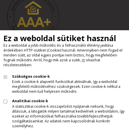
Ez a weboldal sütiket használ
Ez a weboldal a jobb működés és a felhasználói élmény javítása
érdekében HTTP-sütiket (Cookie) használ. Amennyiben nem fogad el
Süti beállítások
minden sütit, az oldal egyes pontjai nem biztos, hogy megfelelően
Minden jog fenntartva - Kemax Kft.
fognak működni. Arról, hogy mik azok a sütik,
itt
olvashat
részletesebben.
2011 - 2026
Szükséges cookie-k
Felhívjuk látogatóink figyelmét, hogy a honlapunkon szereplő
Ezek a cookie-k alapvető funkciókat aktiválnak, így a weboldal
minden tartalom, szöveges leírás, képi anyag, videó, stb., a
megfelelő működéséhez szükségesek. Ezen cookie-k nélkül a
Kemax Kft. szellemi tulajdonát képezi és mint ilyen, az 1999. évi
weboldal nem tud helyesen működni.
LXXVI. törvény a szerzői jogról 1.§ (1) - (4) bek., 9. § (1) bek.,
Analitikai cookie-k
illetve a törvény egyéb ide vonatkozó rendelkezései szerint,
A statisztikai cookie-k visszajelzést nyújtanak nekünk, hogy
szerzői jogvédelem alatt áll. Az említett anyagok, előzetes
átlássuk, a látogatók milyen tartalmat kedvelnek a weboldalon, így
ezeket az információkat felhasználva továbbfejleszthetjük
engedélyünk nélkül történő bárminemű felhasználása,
szolgáltatásainkat. Az adatok nem kapcsolódnak konkrét
másolása, terjesztése, forrásmegjelölés nélküli hivatkozása
személyhez.