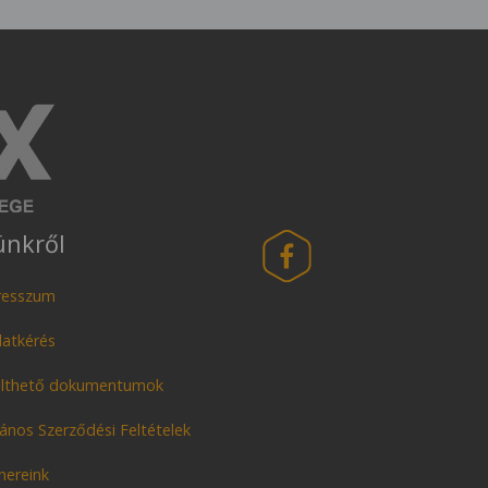
ünkről
resszum
latkérés
ölthető dokumentumok
lános Szerződési Feltételek
nereink