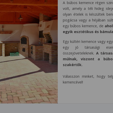
A búbos kemence régen szint
volt, amely a téli hideg ide
olyan ételek is készültek be
pogácsa vagy a héjában sült
egy búbos kemence, de
ahol
egyik esztétikus és bámul
Egy kültéri kemence vagy egy
egy jó társasági esemé
összejöveteleknek.
A társas
múlnak, viszont a búb
szakértők.
Válasszon minket, hogy tel
kemencével!