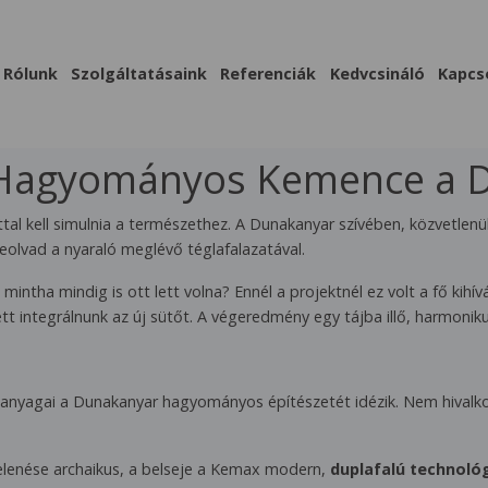
Rólunk
Szolgáltatásaink
Referenciák
Kedvcsináló
Kapcs
– Hagyományos Kemence a 
tal kell simulnia a természethez. A Dunakanyar szívében, közvetlenül
olvad a nyaraló meglévő téglafalazatával.
intha mindig is ott lett volna? Ennél a projektnél ez volt a fő kih
tt integrálnunk az új sütőt. A végeredmény egy tájba illő, harmonikus
anyagai a Dunakanyar hagyományos építészetét idézik. Nem hivalko
lenése archaikus, a belseje a Kemax modern,
duplafalú technológ