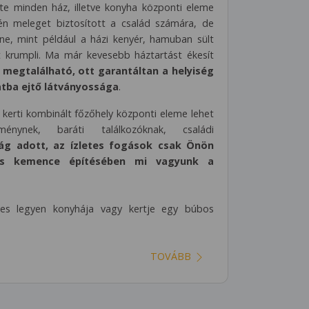
e minden ház, illetve konyha központi eleme
jén meleget biztosított a család számára, de
nne, mint például a házi kenyér, hamuban sült
 krumpli. Ma már kevesebb háztartást ékesít
 megtalálható, ott garantáltan a helyiség
atba ejtő látványossága
.
 kerti kombinált főzőhely központi eleme lehet
nynek, baráti találkozóknak, családi
ág adott, az ízletes fogások csak Önön
os kemence építésében mi vagyunk a
jes legyen konyhája vagy kertje egy búbos
TOVÁBB