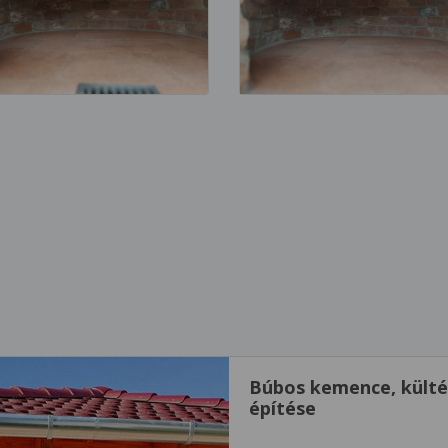
Búbos kemence, kültér
építése