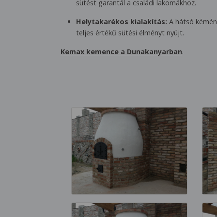
sütést garantál a családi lakomákhoz.
Helytakarékos kialakítás:
A hátsó kémény
teljes értékű sütési élményt nyújt.
Kemax kemence a Dunakanyarban
.