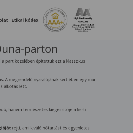
olat
Etikai kódex
Duna-parton
 a part közelében építettük ezt a klasszikus
ívás. A megrendelő nyaralójának kertjében egy már
 alkotás lett.
dó, hanem természetes kiegészítője a kerti
iáját
rejti, ami kiváló hőtartást és egyenletes