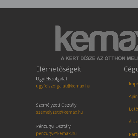
Elérhetőségek
Cég
Ügyfélszolgálat:
Imp
ugyfelszolgalat@kemax.hu
Aján
Személyzeti Osztály:
Let
szemelyzeti@kemax.hu
Álta
Pénzügyi Osztály:
penzugy@kemax.hu
Part