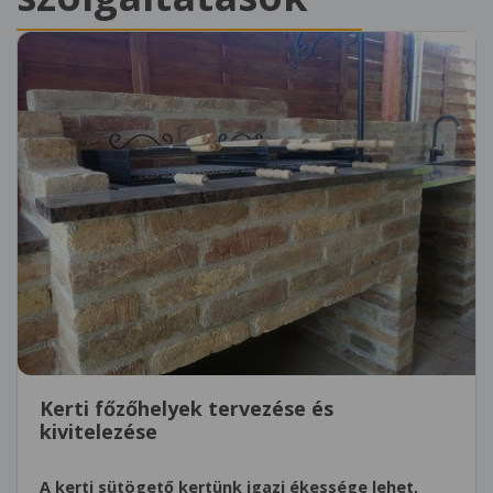
Kerti főzőhelyek tervezése és
kivitelezése
A kerti sütögető kertünk igazi ékessége lehet,