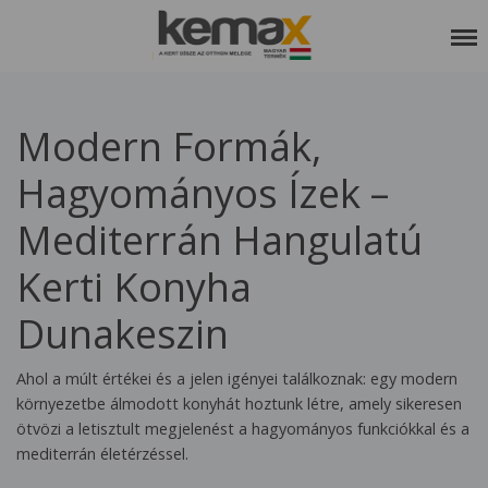
RÓLUNK
Modern Formák,
SZOLGÁLTATÁSAINK
Hagyományos Ízek –
REFERENCIÁK
Mediterrán Hangulatú
KEDVCSINÁLÓ
Kerti Konyha
KAPCSOLAT
Dunakeszin
ETIKAI KÓDEX
Ahol a múlt értékei és a jelen igényei találkoznak: egy modern
környezetbe álmodott konyhát hoztunk létre, amely sikeresen
ötvözi a letisztult megjelenést a hagyományos funkciókkal és a
mediterrán életérzéssel.