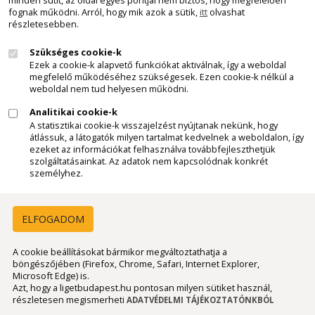
Minden jog fenntartva - Kemax Kft.
fognak működni. Arról, hogy mik azok a sütik,
itt
olvashat
részletesebben.
2011 - 2026
Szükséges cookie-k
Felhívjuk látogatóink figyelmét, hogy a honlapunkon szereplő
Ezek a cookie-k alapvető funkciókat aktiválnak, így a weboldal
minden tartalom, szöveges leírás, képi anyag, videó, stb., a
megfelelő működéséhez szükségesek. Ezen cookie-k nélkül a
Kemax Kft. szellemi tulajdonát képezi és mint ilyen, az 1999. évi
weboldal nem tud helyesen működni.
LXXVI. törvény a szerzői jogról 1.§ (1) - (4) bek., 9. § (1) bek.,
Analitikai cookie-k
illetve a törvény egyéb ide vonatkozó rendelkezései szerint,
A statisztikai cookie-k visszajelzést nyújtanak nekünk, hogy
szerzői jogvédelem alatt áll. Az említett anyagok, előzetes
átlássuk, a látogatók milyen tartalmat kedvelnek a weboldalon, így
ezeket az információkat felhasználva továbbfejleszthetjük
engedélyünk nélkül történő bárminemű felhasználása,
szolgáltatásainkat. Az adatok nem kapcsolódnak konkrét
másolása, terjesztése, forrásmegjelölés nélküli hivatkozása
személyhez.
törvénybe ütközik és jogi következményeket von maga után,
ide értve a jogosulatlan felhasználó anyagi kártérítési
felelősségét is. Ha valaki bármilyen anyagunkat, bármilyen
ELFOGADOM
célból fel szeretné használni, kérjük, hogy az idézett törvény
által előírt szerződéskötés céljából keressék irodánkat a
A cookie beállításokat bármikor megváltoztathatja a
böngészőjében (Firefox, Chrome, Safari, Internet Explorer,
"Kapcsolat" menűpontban található elérhetőségeinken.
Microsoft Edge) is.
Azt, hogy a ligetbudapest.hu pontosan milyen sütiket használ,
részletesen megismerheti
ADATVÉDELMI TÁJÉKOZTATÓNKBÓL