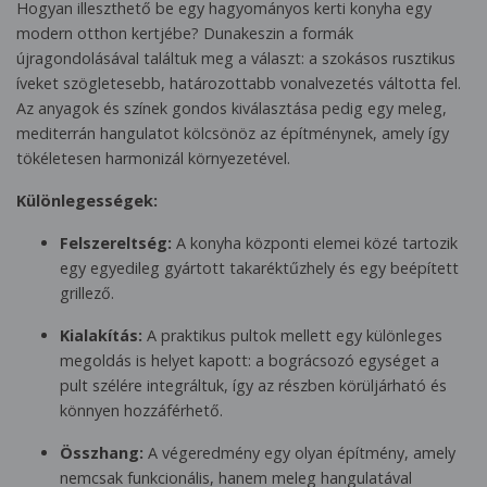
Hogyan illeszthető be egy hagyományos kerti konyha egy
modern otthon kertjébe? Dunakeszin a formák
újragondolásával találtuk meg a választ: a szokásos rusztikus
íveket szögletesebb, határozottabb vonalvezetés váltotta fel.
Az anyagok és színek gondos kiválasztása pedig egy meleg,
mediterrán hangulatot kölcsönöz az építménynek, amely így
tökéletesen harmonizál környezetével.
Különlegességek:
Felszereltség:
A konyha központi elemei közé tartozik
egy egyedileg gyártott takaréktűzhely és egy beépített
grillező.
Kialakítás:
A praktikus pultok mellett egy különleges
megoldás is helyet kapott: a bográcsozó egységet a
pult szélére integráltuk, így az részben körüljárható és
könnyen hozzáférhető.
Összhang:
A végeredmény egy olyan építmény, amely
nemcsak funkcionális, hanem meleg hangulatával