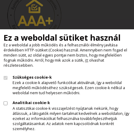
Ez a weboldal sütiket használ
Ez a weboldal a jobb működés és a felhasználói élmény javítása
érdekében HTTP-sütiket (Cookie) használ. Amennyiben nem fogad el
Süti beállítások
minden sütit, az oldal egyes pontjai nem biztos, hogy megfelelően
Minden jog fenntartva - Kemax Kft.
fognak működni. Arról, hogy mik azok a sütik,
itt
olvashat
részletesebben.
2011 - 2026
Szükséges cookie-k
Felhívjuk látogatóink figyelmét, hogy a honlapunkon szereplő
Ezek a cookie-k alapvető funkciókat aktiválnak, így a weboldal
minden tartalom, szöveges leírás, képi anyag, videó, stb., a
megfelelő működéséhez szükségesek. Ezen cookie-k nélkül a
Kemax Kft. szellemi tulajdonát képezi és mint ilyen, az 1999. évi
weboldal nem tud helyesen működni.
LXXVI. törvény a szerzői jogról 1.§ (1) - (4) bek., 9. § (1) bek.,
Analitikai cookie-k
illetve a törvény egyéb ide vonatkozó rendelkezései szerint,
A statisztikai cookie-k visszajelzést nyújtanak nekünk, hogy
szerzői jogvédelem alatt áll. Az említett anyagok, előzetes
átlássuk, a látogatók milyen tartalmat kedvelnek a weboldalon, így
ezeket az információkat felhasználva továbbfejleszthetjük
engedélyünk nélkül történő bárminemű felhasználása,
szolgáltatásainkat. Az adatok nem kapcsolódnak konkrét
másolása, terjesztése, forrásmegjelölés nélküli hivatkozása
személyhez.
törvénybe ütközik és jogi következményeket von maga után,