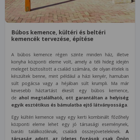
Búbos kemence, kültéri és beltéri
kemencék tervezése, építése
A búbos kemence régen szinte minden ház, illetve
konyha központi eleme volt, amely a téli hideg idején
meleget biztosított a család számára, de olyan ételek is
készültek benne, mint például a házi kenyér, hamuban
sült pogácsa vagy a héjában sült krumpli. Ma már
kevesebb háztartást ékesít egy búbos kemence,
de
ahol megtalálható, ott garantáltan a helyiség
egyik esztétikus és bámulatba ejtő látványossága
.
Egy kültéri kemence vagy egy kerti kombinált főzőhely
központi eleme lehet egy jó társasági eseménynek,
baráti találkozóknak, családi összejöveteleknek.
A
társaság adott, az ízletes fogások csak Önön