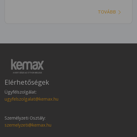
TOVÁBB
Elérhetőségek
Ügyfélszolgálat:
ugyfelszolgalat@kemax.hu
Személyzeti Osztály:
szemelyzeti@kemax.hu