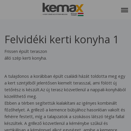
RÓLUNK
Felvidéki kerti konyha 1
SZOLGÁLTATÁSAINK
REFERENCIÁK
Frissen épült teraszon
álló szép kerti konyha.
KEDVCSINÁLÓ
KAPCSOLAT
A tulajdonos a korábban épült családi házát toldotta meg egy
a kert szintjéből jelentősen kiemelt terasszal, ami fölött új
ETIKAI KÓDEX
tetőrész is készült.Az új terasz közvetlenül a nappali-konyhából
közelíthető meg.
Ebben a térben segítettük kialakítani az igényes kombinált
főzőhelyet. A grillező a kemence búbjához hasonlóan vakolt és
fehérre festett, míg a talapzatok a szokásos látszó tégla fallal
készültek. A grillező közvetlenül a kéménybe szűkül és
vertikálisan a kéménnyel alkot egységet, amibe a kemence