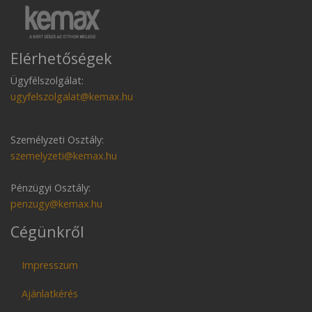
Elérhetőségek
Ügyfélszolgálat:
ugyfelszolgalat@kemax.hu
Személyzeti Osztály:
szemelyzeti@kemax.hu
Pénzügyi Osztály:
penzugy@kemax.hu
Cégünkről
Impresszum
Ajánlatkérés