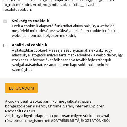
Minden jog fenntartva - Kemax Kft.
fognak működni. Arról, hogy mik azok a sütik,
itt
olvashat
részletesebben.
2011 - 2026
Szükséges cookie-k
Felhívjuk látogatóink figyelmét, hogy a honlapunkon szereplő
Ezek a cookie-k alapvető funkciókat aktiválnak, így a weboldal
minden tartalom, szöveges leírás, képi anyag, videó, stb., a
megfelelő működéséhez szükségesek. Ezen cookie-k nélkül a
Kemax Kft. szellemi tulajdonát képezi és mint ilyen, az 1999. évi
weboldal nem tud helyesen működni.
LXXVI. törvény a szerzői jogról 1.§ (1) - (4) bek., 9. § (1) bek.,
Analitikai cookie-k
illetve a törvény egyéb ide vonatkozó rendelkezései szerint,
A statisztikai cookie-k visszajelzést nyújtanak nekünk, hogy
szerzői jogvédelem alatt áll. Az említett anyagok, előzetes
átlássuk, a látogatók milyen tartalmat kedvelnek a weboldalon, így
ezeket az információkat felhasználva továbbfejleszthetjük
engedélyünk nélkül történő bárminemű felhasználása,
szolgáltatásainkat. Az adatok nem kapcsolódnak konkrét
másolása, terjesztése, forrásmegjelölés nélküli hivatkozása
személyhez.
törvénybe ütközik és jogi következményeket von maga után,
ide értve a jogosulatlan felhasználó anyagi kártérítési
felelősségét is. Ha valaki bármilyen anyagunkat, bármilyen
ELFOGADOM
célból fel szeretné használni, kérjük, hogy az idézett törvény
által előírt szerződéskötés céljából keressék irodánkat a
A cookie beállításokat bármikor megváltoztathatja a
böngészőjében (Firefox, Chrome, Safari, Internet Explorer,
"Kapcsolat" menűpontban található elérhetőségeinken.
Microsoft Edge) is.
Azt, hogy a ligetbudapest.hu pontosan milyen sütiket használ,
részletesen megismerheti
ADATVÉDELMI TÁJÉKOZTATÓNKBÓL