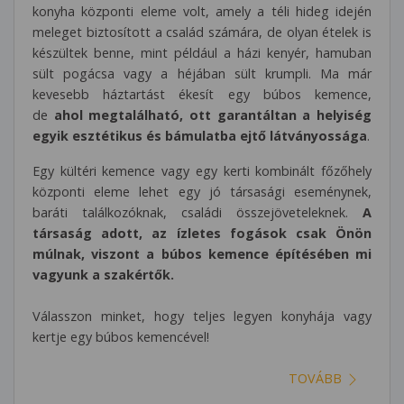
konyha központi eleme volt, amely a téli hideg idején
meleget biztosított a család számára, de olyan ételek is
készültek benne, mint például a házi kenyér, hamuban
sült pogácsa vagy a héjában sült krumpli. Ma már
kevesebb háztartást ékesít egy búbos kemence,
de
ahol megtalálható, ott garantáltan a helyiség
egyik esztétikus és bámulatba ejtő látványossága
.
Egy kültéri kemence vagy egy kerti kombinált főzőhely
központi eleme lehet egy jó társasági eseménynek,
baráti találkozóknak, családi összejöveteleknek.
A
társaság adott, az ízletes fogások csak Önön
múlnak, viszont a búbos kemence építésében mi
vagyunk a szakértők.
Válasszon minket, hogy teljes legyen konyhája vagy
kertje egy búbos kemencével!
TOVÁBB