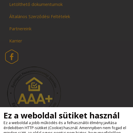
Letölthető dokumentumok
Általános Szerződési Feltételek
Partnereink
Karrier
Ez a weboldal sütiket használ
Ez a weboldal a jobb működés és a felhasználói élmény javítása
érdekében HTTP-sütiket (Cookie) használ. Amennyiben nem fogad el
Süti beállítások
minden sütit, az oldal egyes pontjai nem biztos, hogy megfelelően