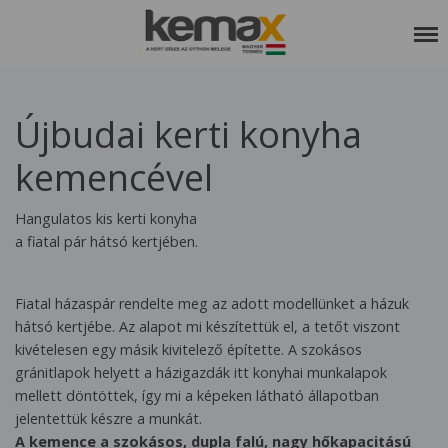
RÓLUNK
Újbudai kerti konyha
SZOLGÁLTATÁSAINK
kemencével
REFERENCIÁK
KEDVCSINÁLÓ
Hangulatos kis kerti konyha
a fiatal pár hátsó kertjében.
KAPCSOLAT
ETIKAI KÓDEX
Fiatal házaspár rendelte meg az adott modellünket a házuk
hátsó kertjébe. Az alapot mi készítettük el, a tetőt viszont
kivételesen egy másik kivitelező építette. A szokásos
gránitlapok helyett a házigazdák itt konyhai munkalapok
mellett döntöttek, így mi a képeken látható állapotban
jelentettük készre a munkát.
A kemence a szokásos, dupla falú, nagy hőkapacitású