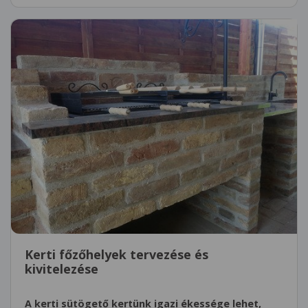
Kerti főzőhelyek tervezése és
kivitelezése
A kerti sütögető kertünk igazi ékessége lehet,