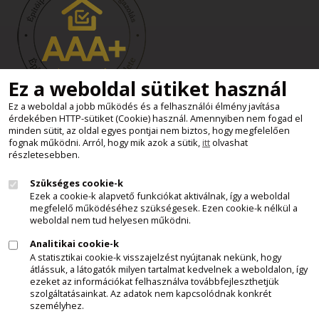
Ez a weboldal sütiket használ
Ez a weboldal a jobb működés és a felhasználói élmény javítása
érdekében HTTP-sütiket (Cookie) használ. Amennyiben nem fogad el
Süti beállítások
minden sütit, az oldal egyes pontjai nem biztos, hogy megfelelően
Minden jog fenntartva - Kemax Kft.
fognak működni. Arról, hogy mik azok a sütik,
itt
olvashat
részletesebben.
2011 - 2026
Szükséges cookie-k
Felhívjuk látogatóink figyelmét, hogy a honlapunkon szereplő
Ezek a cookie-k alapvető funkciókat aktiválnak, így a weboldal
minden tartalom, szöveges leírás, képi anyag, videó, stb., a
megfelelő működéséhez szükségesek. Ezen cookie-k nélkül a
Kemax Kft. szellemi tulajdonát képezi és mint ilyen, az 1999. évi
weboldal nem tud helyesen működni.
LXXVI. törvény a szerzői jogról 1.§ (1) - (4) bek., 9. § (1) bek.,
Analitikai cookie-k
illetve a törvény egyéb ide vonatkozó rendelkezései szerint,
A statisztikai cookie-k visszajelzést nyújtanak nekünk, hogy
szerzői jogvédelem alatt áll. Az említett anyagok, előzetes
átlássuk, a látogatók milyen tartalmat kedvelnek a weboldalon, így
ezeket az információkat felhasználva továbbfejleszthetjük
engedélyünk nélkül történő bárminemű felhasználása,
szolgáltatásainkat. Az adatok nem kapcsolódnak konkrét
másolása, terjesztése, forrásmegjelölés nélküli hivatkozása
személyhez.
törvénybe ütközik és jogi következményeket von maga után,