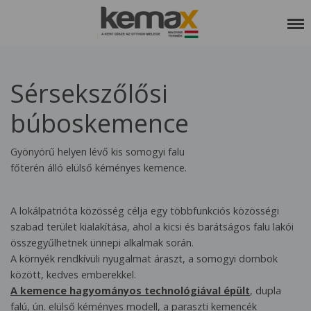
RÓLUNK
Sérsekszőlősi
SZOLGÁLTATÁSAINK
búboskemence
REFERENCIÁK
KEDVCSINÁLÓ
Gyönyörű helyen lévő kis somogyi falu
főterén álló elülső kéményes kemence.
KAPCSOLAT
ETIKAI KÓDEX
A lokálpatrióta közösség célja egy többfunkciós közösségi
szabad terület kialakítása, ahol a kicsi és barátságos falu lakói
összegyűlhetnek ünnepi alkalmak során.
A környék rendkívüli nyugalmat áraszt, a somogyi dombok
között, kedves emberekkel.
A kemence hagyományos technológiával épült
, dupla
falú, ún. elülső kéményes modell, a paraszti kemencék