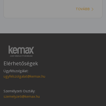
TOVÁBB
Elérhetőségek
Ügyfélszolgálat:
ugyfelszolgalat@kemax.hu
Személyzeti Osztály:
szemelyzeti@kemax.hu