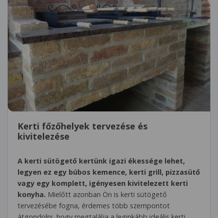
Kerti főzőhelyek tervezése és
kivitelezése
A kerti sütögető kertünk igazi ékessége lehet,
legyen ez egy búbos kemence, kerti grill, pizzasütő
vagy egy komplett, igényesen kivitelezett kerti
konyha.
Mielőtt azonban Ön is kerti sütögető
tervezésébe fogna, érdemes több szempontot
átgondolni, hogy megtalálja a leginkább ideális kerti