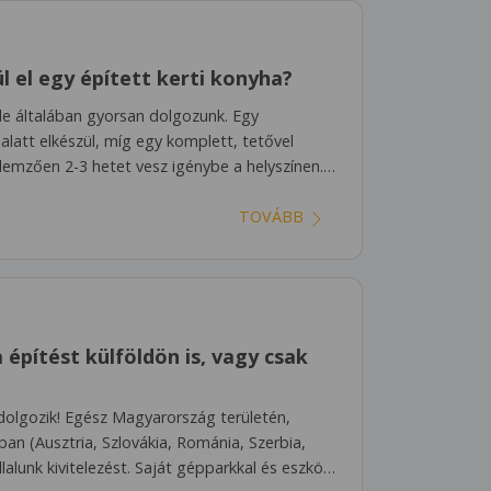
l el egy épített kerti konyha?
de általában gyorsan dolgozunk. Egy
latt elkészül, míg egy komplett, tetővel
ellemzően 2-3 hetet vesz igénybe a helyszínen.…
TOVÁBB
 építést külföldön is, vagy csak
dolgozik! Egész Magyarország területén,
an (Ausztria, Szlovákia, Románia, Szerbia,
llalunk kivitelezést. Saját gépparkkal és eszkö…