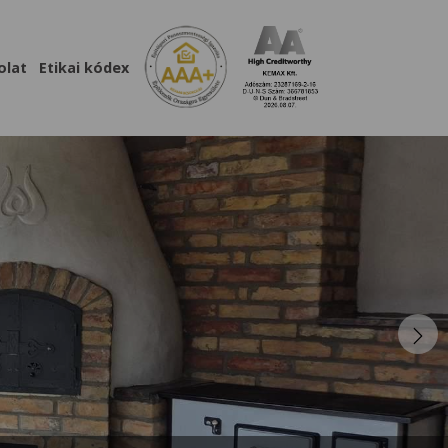
olat
Etikai kódex