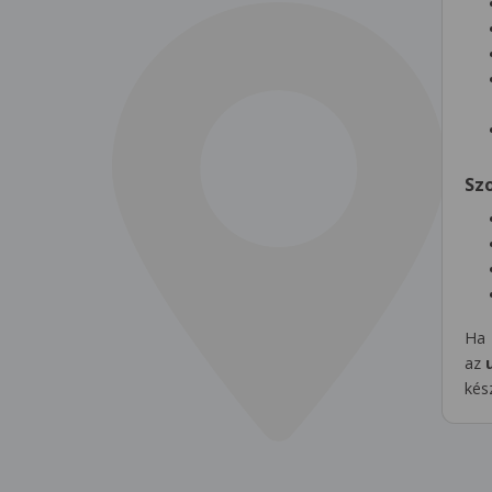
Sz
Ha 
az
kés