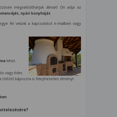
özösen megvalósíthatjuk álmait! Ön adja az
emencéjét, nyári konyháját
.
egye fel velünk a kapcsolatot e-mailben vagy
eme
lehet.
sós vagy édes
 töltött káposzta is felejthetetlen élményt
őben
.
vitelezésére?