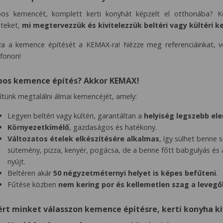
os kemencét, komplett kerti konyhát képzelt el otthonába? K
eteket,
mi megtervezzük és kivitelezzük beltéri vagy kültéri k
za a kemence építését a KEMAX-ra! Nézze meg referenciáinkat, v
efonon!
bos kemence építés? Akkor KEMAX!
ítünk megtalálni álmai kemencéjét, amely:
Legyen beltéri vagy kültéri, garantáltan a
helyiség legszebb el
Környezetkímélő
, gazdaságos és hatékony.
Változatos ételek elkészítésére alkalmas
, így sülhet benne 
sütemény, pizza, kenyér, pogácsa, de a benne főtt babgulyás és a
nyújt.
Beltéren akár
50 négyzetméternyi helyet is képes befűteni
.
Fűtése közben
nem kering por és kellemetlen szag a leveg
ért minket válasszon kemence építésre, kerti konyha ki