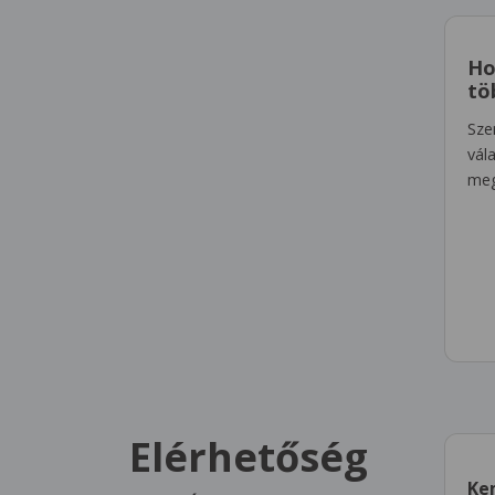
Ho
tö
Sze
vál
meg
Elérhetőség
Ke