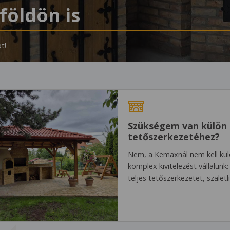
földön is
sot keresnie!
felejthetetlen ízek
megépítjük!
és
t!
ivel együtt, egy kézben.
sütés.
Szükségem van külön 
tetőszerkezetéhez?
Nem, a Kemaxnál nem kell kü
komplex kivitelezést vállalunk
teljes tetőszerkezetet, szalet