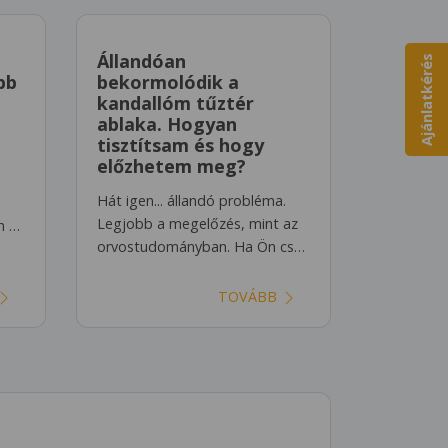
Állandóan
Ajánlatkérés
bb
bekormolódik a
kandallóm tűztér
ablaka. Hogyan
tisztítsam és hogy
előzhetem meg?
Hát igen... állandó probléma.
Legjobb a megelőzés, mint az
n …
orvostudományban. Ha Ön cs…
TOVÁBB