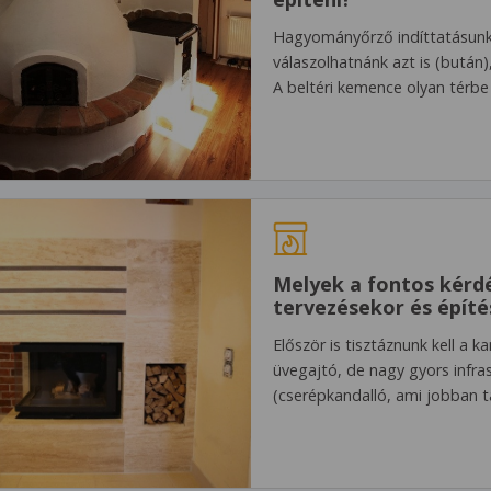
Hagyományőrző indíttatásunk
válaszolhatnánk azt is (bután
A beltéri kemence olyan térbe 
Melyek a fontos kérd
tervezésekor és építé
Először is tisztáznunk kell a k
üvegajtó, de nagy gyors infr
(cserépkandalló, ami jobban t