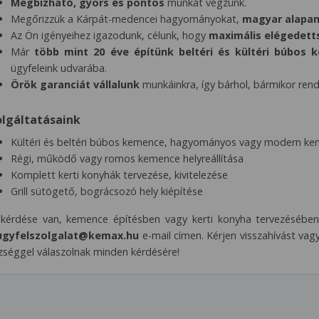
Megbízható, gyors és pontos
munkát végzünk.
Megőrizzük a Kárpát-medencei hagyományokat,
magyar alapa
Az Ön igényeihez igazodunk, célunk, hogy
maximális elégedett
Már
több mint 20 éve építünk beltéri és kültéri búbos 
ügyfeleink udvarába.
Örök garanciát vállalunk
munkáinkra, így bárhol, bármikor rend
olgáltatásaink
Kültéri és beltéri búbos kemence, hagyományos vagy modern ke
Régi, működő vagy romos kemence helyreállítása
Komplett kerti konyhák tervezése, kivitelezése
Grill sütögető, bográcsozó hely kiépítése
kérdése van, kemence építésben vagy kerti konyha tervezésében 
ugyfelszolgalat@kemax.hu
e-mail címen. Kérjen visszahívást vagy
zséggel válaszolnak minden kérdésére!