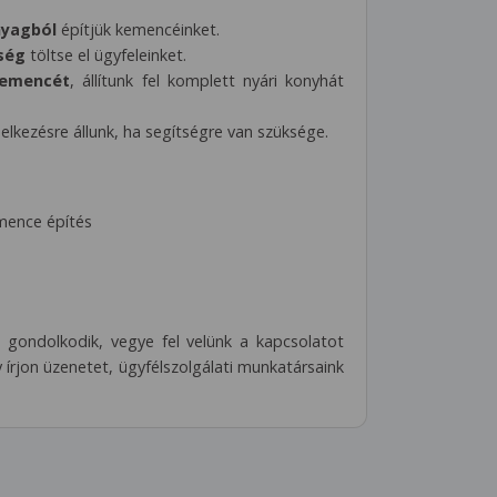
nyagból
építjük kemencéinket.
ség
töltse el ügyfeleinket.
kemencét
, állítunk fel komplett nyári konyhát
elkezésre állunk, ha segítségre van szüksége.
mence építés
gondolkodik, vegye fel velünk a kapcsolatot
 írjon üzenetet, ügyfélszolgálati munkatársaink