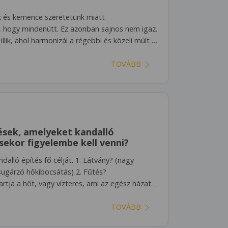
 és kemence szeretetünk miatt
), hogy mindenütt. Ez azonban sajnos nem igaz.
illik, ahol harmonizál a régebbi és közeli múlt …
TOVÁBB
ések, amelyeket kandalló
sekor figyelembe kell venni?
andalló építés fő célját. 1. Látvány? (nagy
asugárzó hőkibocsátás) 2. Fűtés?
artja a hőt, vagy vízteres, ami az egész házat…
TOVÁBB