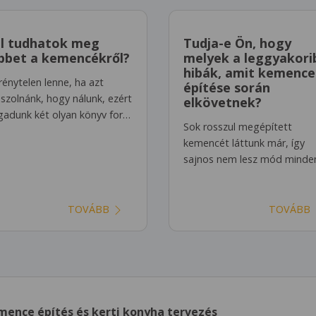
l tudhatok meg
Tudja-e Ön, hogy
bbet a kemencékről?
melyek a leggyakori
hibák, amit kemence
rénytelen lenne, ha azt
építése során
aszolnánk, hogy nálunk, ezért
elkövetnek?
adunk két olyan könyv for…
Sok rosszul megépített
kemencét láttunk már, így
sajnos nem lesz mód minde
TOVÁBB
TOVÁBB
mence építés és kerti konyha tervezés