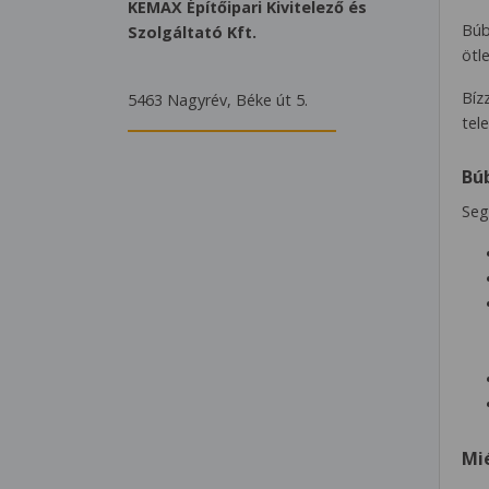
KEMAX Építőipari Kivitelező és
Búb
Szolgáltató Kft.
ötl
Bíz
5463 Nagyrév, Béke út 5.
tel
Bú
Seg
Mi