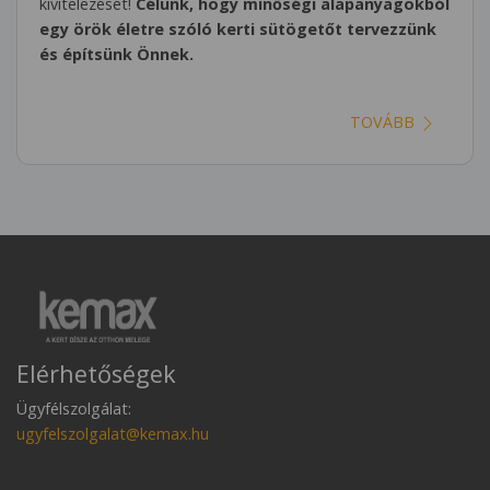
kivitelezését!
Célunk, hogy minőségi alapanyagokból
egy örök életre szóló kerti sütögetőt tervezzünk
és építsünk Önnek.
TOVÁBB
Elérhetőségek
Ügyfélszolgálat:
ugyfelszolgalat@kemax.hu