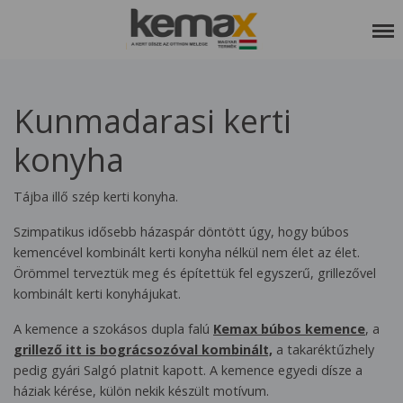
RÓLUNK
Kunmadarasi kerti
SZOLGÁLTATÁSAINK
konyha
REFERENCIÁK
KEDVCSINÁLÓ
Tájba illő szép kerti konyha.
KAPCSOLAT
Szimpatikus idősebb házaspár döntött úgy, hogy búbos
kemencével kombinált kerti konyha nélkül nem élet az élet.
ETIKAI KÓDEX
Örömmel terveztük meg és építettük fel egyszerű, grillezővel
kombinált kerti konyhájukat.
A kemence a szokásos dupla falú
Kemax búbos kemence
, a
grillező itt is bográcsozóval kombinált,
a takaréktűzhely
pedig gyári Salgó platnit kapott. A kemence egyedi dísze a
háziak kérése, külön nekik készült motívum.