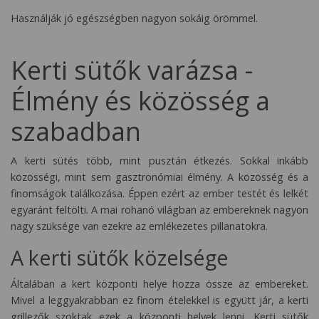
Használják jó egészségben nagyon sokáig örömmel.
Kerti sütők varázsa -
Élmény és közösség a
szabadban
A kerti sütés több, mint pusztán étkezés. Sokkal inkább
közösségi, mint sem gasztronómiai élmény. A közösség és a
finomságok találkozása. Éppen ezért az ember testét és lelkét
egyaránt feltölti. A mai rohanó világban az embereknek nagyon
nagy szüksége van ezekre az emlékezetes pillanatokra.
A kerti sütők közelsége
Általában a kert központi helye hozza össze az embereket.
Mivel a leggyakrabban ez finom ételekkel is együtt jár, a kerti
grillezők szoktak ezek a központi helyek lenni. Kerti sütők