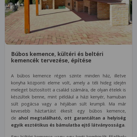
Búbos kemence, kültéri és beltéri
kemencék tervezése, építése
A búbos kemence régen szinte minden ház, illetve
konyha központi eleme volt, amely a téli hideg idején
meleget biztosított a család számára, de olyan ételek is
készültek benne, mint például a házi kenyér, hamuban
sült pogácsa vagy a héjában sült krumpli. Ma már
kevesebb háztartást ékesít egy búbos kemence,
de
ahol megtalálható, ott garantáltan a helyiség
egyik esztétikus és bámulatba ejtő látványossága
.
Egy kültéri kemence vagy egy kerti kombinált főzőhely