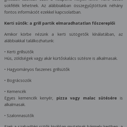
sokfélék lehetnek. Az alábbiakban összegyűjtöttünk néhány
fontos információt ezekkel kapcsolatban.
Kerti sütők: a grill partik elmaradhatatlan főszereplői
Amikor körbe nézünk a kerti sütögetők kínálatában, az
alábbiakkal találkozhatunk:
• Kerti grillsütők
Hús, zöldségek vagy akár kürtőskalács sütésre is alkalmasak.
• Hagyományos faszenes grillsütők
• Bográcsozók
• Kemencék
Egyes kemencék kenyér,
pizza vagy malac sütésére
is
alkalmasak.
• Szalonnasütők
Ezek a szabadtéri sütők kiválóan mutatnak bármely kertben, a