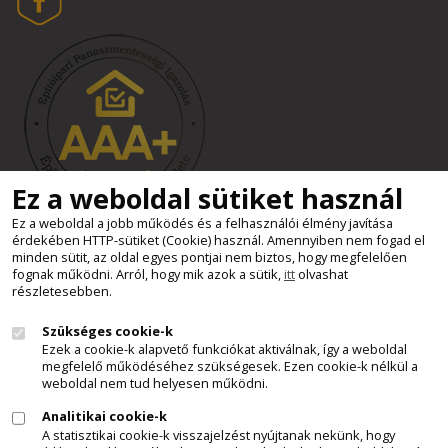
Ez a weboldal sütiket használ
Ez a weboldal a jobb működés és a felhasználói élmény javítása
érdekében HTTP-sütiket (Cookie) használ. Amennyiben nem fogad el
Süti beállítások
minden sütit, az oldal egyes pontjai nem biztos, hogy megfelelően
Minden jog fenntartva - Kemax Kft.
fognak működni. Arról, hogy mik azok a sütik,
itt
olvashat
részletesebben.
2011 - 2026
Szükséges cookie-k
Felhívjuk látogatóink figyelmét, hogy a honlapunkon szereplő
Ezek a cookie-k alapvető funkciókat aktiválnak, így a weboldal
minden tartalom, szöveges leírás, képi anyag, videó, stb., a
megfelelő működéséhez szükségesek. Ezen cookie-k nélkül a
Kemax Kft. szellemi tulajdonát képezi és mint ilyen, az 1999. évi
weboldal nem tud helyesen működni.
LXXVI. törvény a szerzői jogról 1.§ (1) - (4) bek., 9. § (1) bek.,
Analitikai cookie-k
illetve a törvény egyéb ide vonatkozó rendelkezései szerint,
A statisztikai cookie-k visszajelzést nyújtanak nekünk, hogy